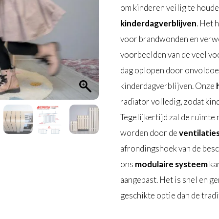
om kinderen veilig te hou
kinderdagverblijven
. Het 
voor brandwonden en verwon
voorbeelden van de veel v
dag oplopen door onvoldoe
kinderdagverblijven. Onze
h
radiator volledig, zodat kin
Tegelijkertijd zal de ruim
worden door de
ventilatie
afrondingshoek van de be
ons
modulaire systeem
kan
aangepast. Het is snel en ge
geschikte optie dan de trad