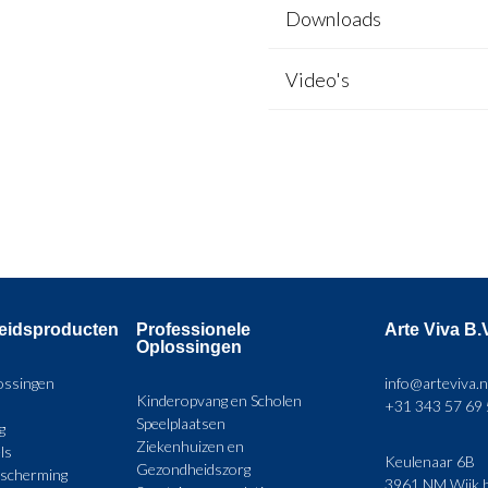
Downloads
Video's
heidsproducten
Professionele
Arte Viva B.
Oplossingen
ossingen
info@arteviva.n
Kinderopvang en Scholen
+31 343 57 69
Speelplaatsen
g
Ziekenhuizen en
ls
Keulenaar 6B
Gezondheidszorg
escherming
3961 NM Wijk b