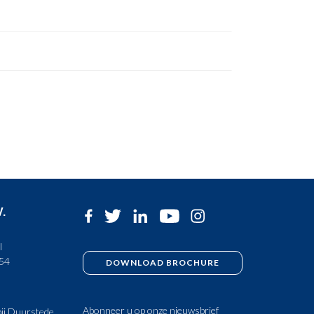
V.
l
 54
DOWNLOAD BROCHURE
Abonneer u op onze nieuwsbrief
ij Duurstede