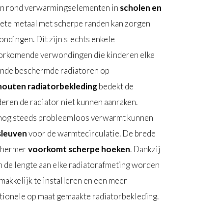
den rond verwarmingselementen in
scholen en
hete metaal met scherpe randen kan zorgen
dingen. Dit zijn slechts enkele
oorkomende verwondingen die kinderen elke
nde beschermde radiatoren op
outen radiatorbekleding
bedekt de
deren de radiator niet kunnen aanraken.
te nog steeds probleemloos verwarmt kunnen
sleuven
voor de warmtecirculatie. De brede
schermer
voorkomt scherpe hoeken
. Dankzij
 de lengte aan elke radiatorafmeting worden
makkelijk te installeren en een meer
itionele op maat gemaakte radiatorbekleding.