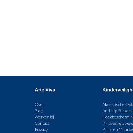
Arte Viva
Kinderveilig
Over
Akoestische Opl
Blog
Anti-slip Stickers
Werken bij
Hoekbeschermin
Contact
Kindveilige Spiege
Privacy
Pilaar en Muurb