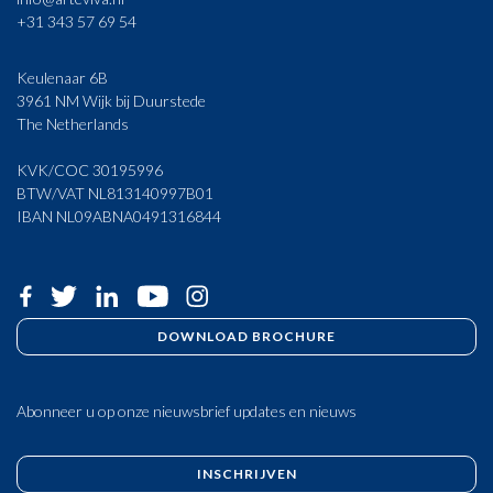
+31 343 57 69 54
Keulenaar 6B
3961 NM Wijk bij Duurstede
The Netherlands
KVK/COC 30195996
BTW/VAT NL813140997B01
IBAN NL09ABNA0491316844
DOWNLOAD BROCHURE
Abonneer u op onze nieuwsbrief updates en nieuws
INSCHRIJVEN