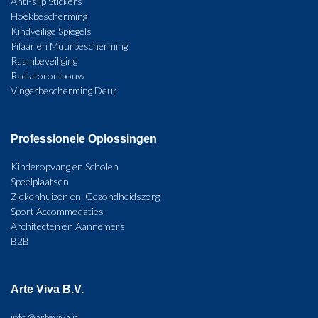
Anti-slip Stickers
Hoekbescherming
Kindveilige Spiegels
Pilaar en Muurbescherming
Raambeveiliging
Radiatorombouw
Vingerbescherming Deur
Professionele Oplossingen
Kinderopvang en Scholen
Speelplaatsen
Ziekenhuizen en Gezondheidszorg
Sport Accommodaties
Architecten en Aannemers
B2B
Arte Viva B.V.
info@arteviva.nl