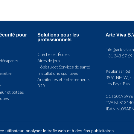
a
a
plusieurs
p
variations.
v
écurité pour
Solutions pour les
Arte Viva B.
Les
L
professionnels
options
o
info@arteviva.n
Crèches et Écoles
+31 343 57 69
peuvent
p
idérapants
Aires de jeux
être
ê
Hôpitaux et Services de santé
Keulenaar 6B
fenêtre
Installations sportives
choisies
c
3961 NM Wijk b
Architectes et Entrepreneurs
Les Pays-Bas
sur
s
e
B2B
mur et poteau
la
l
CCI 30195996
iques
TVA NL81314
page
p
IBAN NL09AB
du
d
produit
p