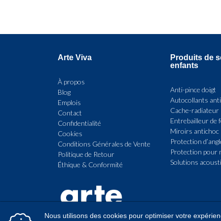
Arte Viva
Produits de s
enfants
À propos
Anti-pince doigt
Blog
Autocollants ant
Emplois
Cache-radiateur
Contact
Entrebailleur de 
Confidentialité
Miroirs antichoc
Cookies
Protection d’angl
Conditions Générales de Vente
Protection pour 
Politique de Retour
Solutions acoust
Éthique & Conformité