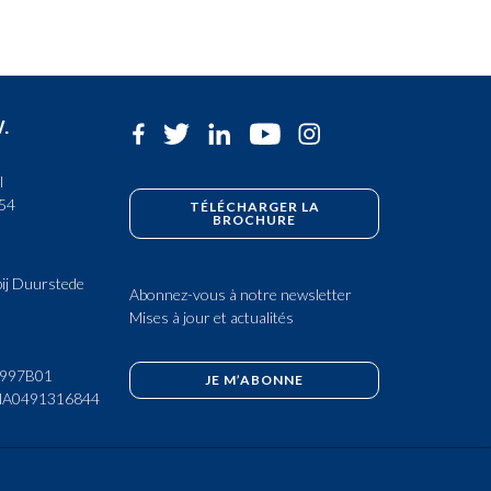
lusieurs
ariations.
V.
es
ptions
l
 54
euvent
TÉLÉCHARGER LA
BROCHURE
tre
hoisies
ij Duurstede
Abonnez-vous à notre newsletter
ur
Mises à jour et actualités
a
0997B01
JE M’ABONNE
age
NA0491316844
u
roduit