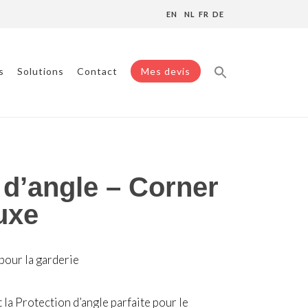
EN
NL
FR
DE
s
Solutions
Contact
Mes devis
 d’angle – Corner
uxe
pour la garderie
la Protection d’angle parfaite pour le