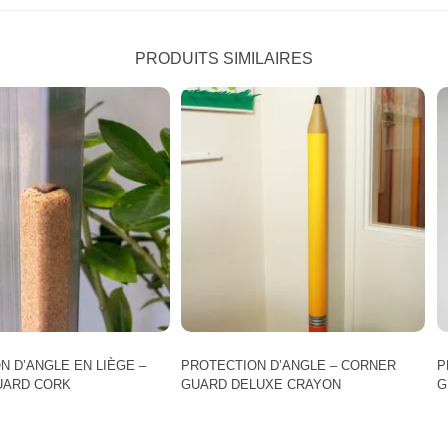
PRODUITS SIMILAIRES
N D’ANGLE EN LIÈGE –
PROTECTION D’ANGLE – CORNER
P
UARD CORK
GUARD DELUXE CRAYON
G
Ce
C
produit
p