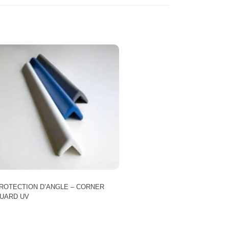
ROTECTION D’ANGLE – CORNER
UARD UV
e
roduit