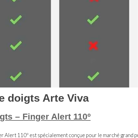
e doigts Arte Viva
gts – Finger Alert 110º
ger Alert 110º est spécialement conçue pour le marché grand p