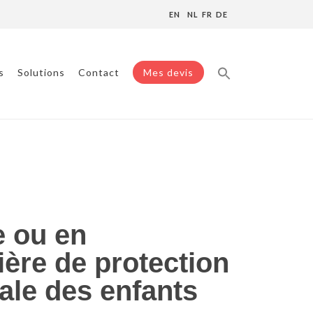
EN
NL
FR
DE
s
Solutions
Contact
Mes devis
e de protection anti-pince doigts pour une
e ou en
ière de protection
ale des enfants