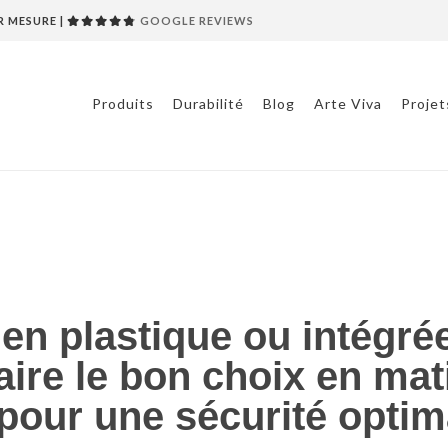
R MESURE |
GOOGLE REVIEWS
Produits
Durabilité
Blog
Arte Viva
Projet
ou intégrée ou en caoutchouc ? – Faire le bon choix en matièr
 en plastique ou intégré
ire le bon choix en mat
 pour une sécurité optim