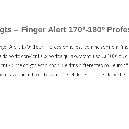
igts – Finger Alert 170º-180º Prof
inger Alert 170º-180º Professionnel est, comme son nom l’in
s de porte convient aux portes qui s’ouvrent jusqu’à 180º ou q
 anti-pince doigts est disponible dans différentes couleurs afi
oduit avec un million d’ouvertures et de fermetures de portes.