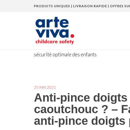
PRODUITS UNIQUES | LIVRAISON RAPIDE | OFFRES SU
Home
»
Blog
»
Anti-pince doigts en plastique 
sécurité optimale des enfants
25 MAI 2021
Anti-pince doigts
caoutchouc ? – Fa
anti-pince doigts