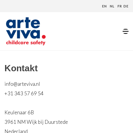
EN
NL
FR
DE
Home
»
Kontakt
Kontakt
info@arteviva.nl
+31 343 57 69 54
Keulenaar 6B
3961 NM Wijk bij Duurstede
Nederland