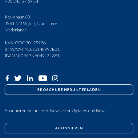
+31 343 57 69 54
Keulenaar 6B
3961 NM Wijk bij Duurstede
Niederlande
KVK/COC 30195996
BTW/VAT NL813140997B01
IBAN NL09ABNA0491316844
BROSCHÜRE HERUNTERLADEN
Abonnieren Sie unseren Newsletter Updates und News
ABONNIEREN