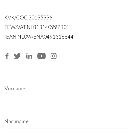
KVK/COC 30195996
BTW/VAT NL813140997B01
IBAN NL09ABNA0491316844