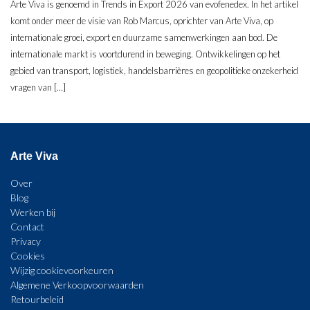
Arte Viva is genoemd in Trends in Export 2026 van evofenedex. In het artikel
komt onder meer de visie van Rob Marcus, oprichter van Arte Viva, op
internationale groei, export en duurzame samenwerkingen aan bod. De
internationale markt is voortdurend in beweging. Ontwikkelingen op het
gebied van transport, logistiek, handelsbarrières en geopolitieke onzekerheid
vragen van […]
Arte Viva
Over
Blog
Werken bij
Contact
Privacy
Cookies
Wijzig cookievoorkeuren
Algemene Verkoopvoorwaarden
Retourbeleid