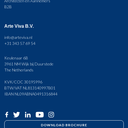
Architecten en Aannemers
B2B
Arte Viva B.V.
info@arteviva.nl
+31 343 57 69 54
Keulenaar 6B
3961 NM Wijk bij Duurstede
The Netherlands
KVK/COC 30195996
BTW/VAT NL813140997B01
IBAN NL09ABNA0491316844
DOWNLOAD BROCHURE